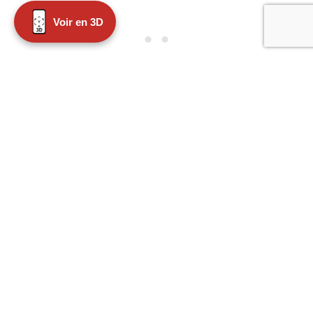
Voir en 3D
Qualität und Erfahrung
Mehr als 1.000 m² Ausstellu
Bald 100 Jahre Erfahrung und
mehr als 1.000 m²
Ausstellungsfläche sprechen
für sich.
Als kompetenter
Ansprechpartner stehen wir
Ihnen zur Seite!