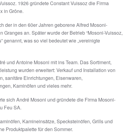
Vuissoz. 1926 gründete Constant Vuissoz die Firma
x in Grône.
ch der in den 60er Jahren geborene Alfred Mosoni-
in Granges an. Später wurde der Betrieb “Mosoni-Vuissoz,
” genannt, was so viel bedeutet wie „vereinigte
é und Antoine Mosoni mit ins Team. Das Sortiment,
leistung wurden erweitert: Verkauf und Installation von
n, sanitäre Einrichtungen, Eisenwaren,
ngen, Kaminöfen und vieles mehr.
erte sich André Mosoni und gründete die Firma Mosoni-
du Feu SA.
Kaminöfen, Kamineinsätze, Specksteinöfen, Grills und
he Produktpalette für den Sommer.