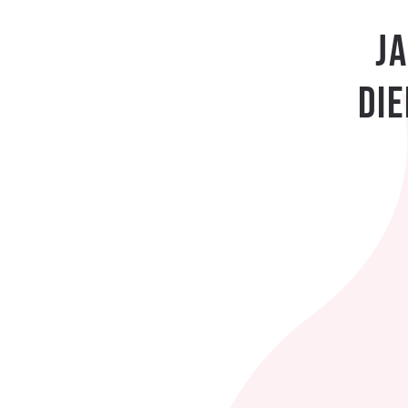
J
Die