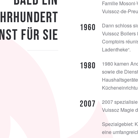
Bald ein
Familie Mosoni-
Vuissoz-de-Preu
ahrhundert
Dann schloss si
1960
nst für Sie
Vuissoz Boilers 
Comptoirs réunis
Ladentheke“.
1980 kamen Andr
1980
sowie die Dienst
Haushaltsgeräte
Kücheneinrichtu
2007 spezialisi
2007
Vuissoz Magie 
Spezialgebiet: 
eine umfangreic