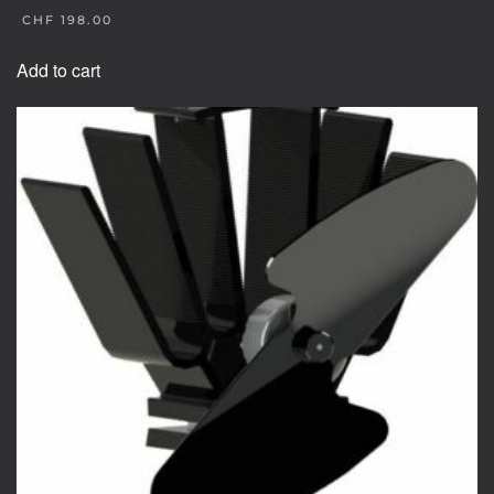
ORIGINAL
CHF
198.00
PRICE
CURRENT
WAS:
PRICE
Add to cart
CHF 249.00.
IS:
CHF 198.00.