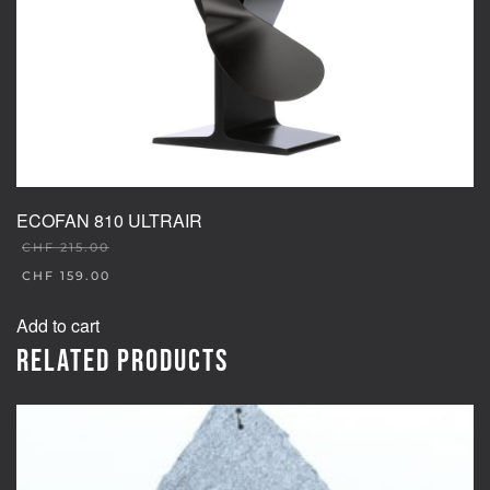
ECOFAN 810 ULTRAIR
CHF
215.00
ORIGINAL
CHF
159.00
PRICE
CURRENT
WAS:
PRICE
Add to cart
CHF 215.00.
IS:
CHF 159.00.
Related products