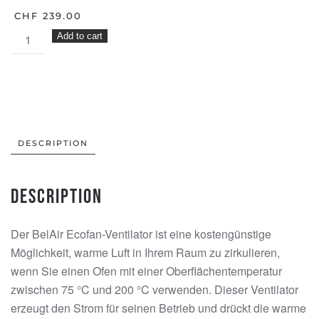
ORIGINAL
CHF
239.00
PRICE
CURRENT
ECOFAN
Add to cart
WAS:
PRICE
CHF 289.00.
806
IS:
BELAIR
CHF 239.00.
quantity
DESCRIPTION
Description
Der BelAir Ecofan-Ventilator ist eine kostengünstige
Möglichkeit, warme Luft in Ihrem Raum zu zirkulieren,
wenn Sie einen Ofen mit einer Oberflächentemperatur
zwischen 75 °C und 200 °C verwenden. Dieser Ventilator
erzeugt den Strom für seinen Betrieb und drückt die warme