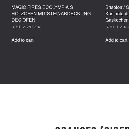
MAGIC FIRES ECOLYMPIA S
Brisoloir /
HOLZOFEN MIT STEINABDECKUNG
Kastanient
DES OFEN
Gaskocher
CHF
2’295.00
CHF
1’216.
Add to cart
Add to cart