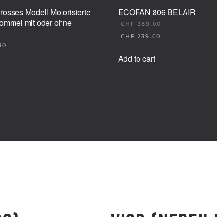
 Grosses Modell Motorisierte
ECOFAN 806 BELAIR
rommel mit oder ohne
CHF
289.00
ORIGINAL
CHF
239.00
PRICE
30
CURRENT
WAS:
PRICE
Add to cart
CHF 289.00.
IS:
CHF 239.00.