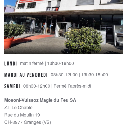
product
page
matin fermé | 13h30-18h00
Lundi
08h30-12h00 | 13h30-18h00
Mardi au Vendredi
08h30-12h00 | Fermé l’après-midi
Samedi
Mosoni-Vuissoz Magie du Feu SA
Z.I. Le Chablé
Rue du Moulin 19
CH-3977 Granges (VS)