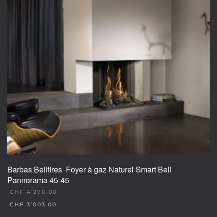
Barbas Bellfires Foyer à gaz Naturel Smart Bell
Pannorama 45-45
CHF
4’290.00
ORIGINAL
CHF
3’003.00
PRICE
CURRENT