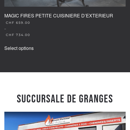
MAGIC FIRES PETITE CUISINIERE D’EXTERIEUR
CHF
659.00
–
CHF
734.00
This
Select options
product
has
multiple
variants.
The
options
may
Succursale de Granges
be
chosen
on
the