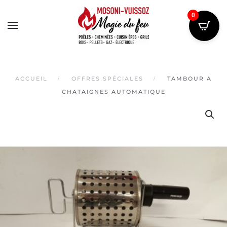
0
Skip
to
main
content
ACCUEIL
OFFRES SPÉCIALES
TAMBOUR A
CHATAIGNES AUTOMATIQUE