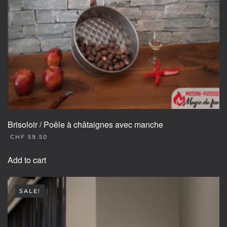
on
the
product
page
Brisoloir / Poêle à châtaignes avec manche
CHF
59.50
Add to cart
SALE!