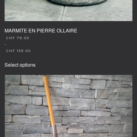
MARMITE EN PIERRE OLLAIRE
CHF
79.00
–
CHF
159.00
This
Select options
product
has
multiple
variants.
The
options
may
be
chosen