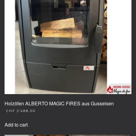
may
be
chosen
on
the
product
page
Holzöfen ALBERTO MAGIC FIRES aus Gusseisen
CHF
2’488.00
Add to cart