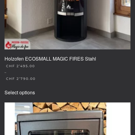
Holzofen ECOSMALL MAGIC FIRES Stahl
CHF
2’495.00
–
CHF
2’790.00
This
Select options
product
has
multiple
variants.
The
options