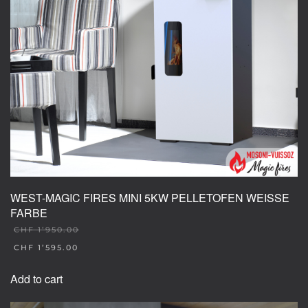
WEST-MAGIC FIRES MINI 5KW PELLETOFEN WEISSE
FARBE
CHF
1’950.00
ORIGINAL
CHF
1’595.00
PRICE
CURRENT
WAS:
PRICE
Add to cart
CHF 1'950.00.
IS:
CHF 1'595.00.