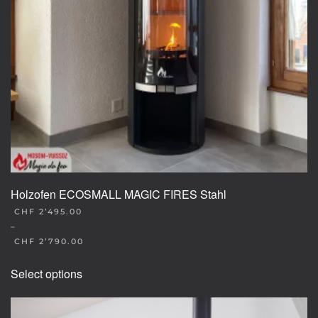
Holzofen ECOSMALL MAGIC FIRES Stahl
CHF
2’495.00
–
CHF
2’790.00
This
Select options
product
has
multiple