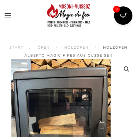
0
Skip
to
main
content
START
ÖFEN
HOLZÖFEN
HOLZÖFEN
ALBERTO MAGIC FIRES AUS GUSSEISEN