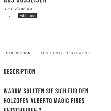
aus Gusseisen
CHF
2’488.00
Holzöfen
Add to cart
ALBERTO
MAGIC
FIRES
aus
Gusseisen
quantity
DESCRIPTION
ADDITIONAL INFORMATION
Description
Warum sollten Sie sich für den
Holzofen Alberto Magic Fires
entscheiden ?