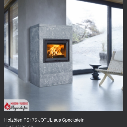
Holzöfen FS175 JOTUL aus Speckstein
CHF
6’490.00