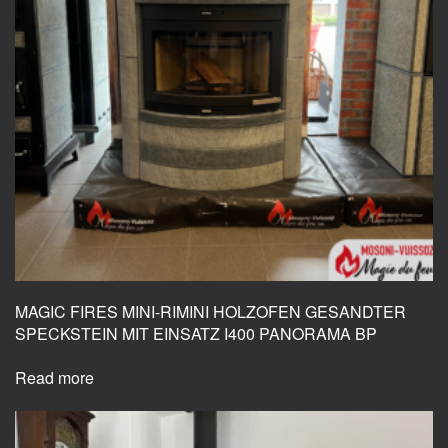
chosen
on
the
product
page
MAGIC FIRES MINI-RIMINI HOLZOFEN GESANDTER
SPECKSTEIN MIT EINSATZ I400 PANORAMA BP
Read more