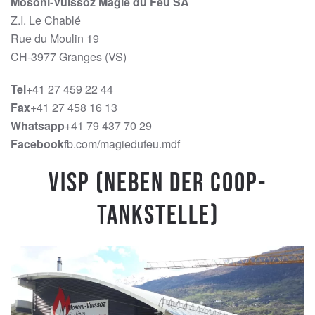
Mosoni-Vuissoz Magie du Feu SA
Z.I. Le Chablé
Rue du Moulin 19
CH-3977 Granges (VS)
Tel
+41 27 459 22 44
Fax
+41 27 458 16 13
Whatsapp
+41 79 437 70 29
Facebook
fb.com/magiedufeu.mdf
Visp (Neben der Coop-
Tankstelle)