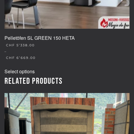
Pelletöfen SL GREEN 150 HETA
CHF
5’338.00
–
CHF
6’669.00
This
Select options
product
Related products
has
multiple
variants.
The
options
may
be