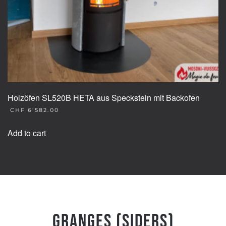
Holzöfen SL520B HETA aus Speckstein mit Backofen
CHF
6’582.00
Add to cart
Granges (Siders)