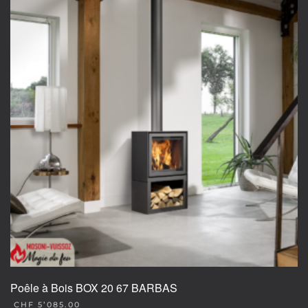
variants.
The
options
may
be
chosen
on
the
product
page
Poêle à Bois BOX 20 67 BARBAS
CHF
5’085.00