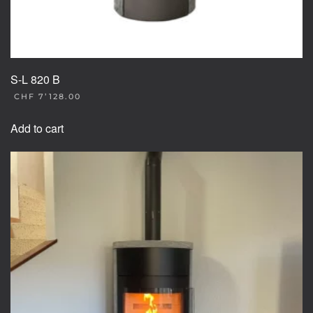
S-L 820 B
CHF
7’128.00
Add to cart