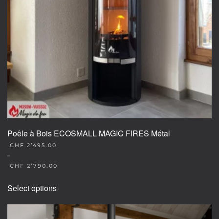
Poêle à Bois ECOSMALL MAGIC FIRES Métal
CHF
2’495.00
–
CHF
2’790.00
This
Select options
product
has
multiple