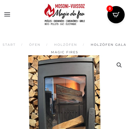
0
Skip
to
main
content
START
ÖFEN
HOLZÖFEN
HOLZÖFEN GALA
MAGIC FIRES