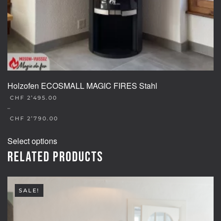
Holzofen ECOSMALL MAGIC FIRES Stahl
CHF
2’495.00
–
CHF
2’790.00
This
Select options
product
Related products
has
multiple
variants.
SALE!
The
options
may