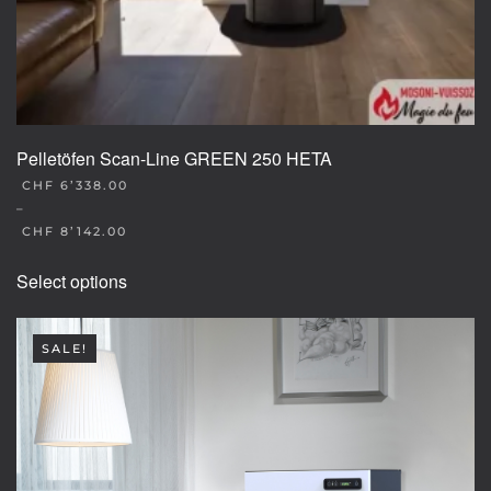
Pelletöfen Scan-Line GREEN 250 HETA
CHF
6’338.00
–
CHF
8’142.00
This
Select options
product
has
multiple
SALE!
variants.
The
options
may
be