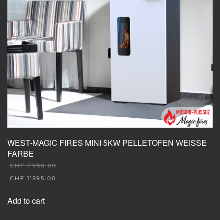
chosen
on
the
product
page
WEST-MAGIC FIRES MINI 5KW PELLETOFEN WEISSE
FARBE
CHF
1’950.00
ORIGINAL
CHF
1’595.00
PRICE
CURRENT
WAS:
PRICE
Add to cart
CHF 1'950.00.
IS:
CHF 1'595.00.