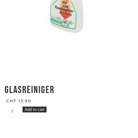
GLASREINIGER
CHF
13.90
GLASREINIGER
Add to cart
quantity