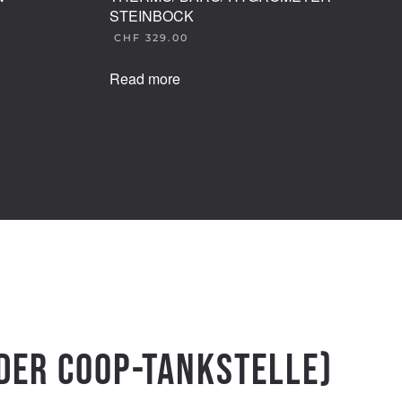
STEINBOCK
CHF
329.00
Read more
 der Coop-Tankstelle)