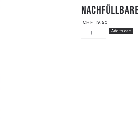
NACHFÜLLBARE
CHF
19.50
NACHFÜLLBARER
Add to cart
GLASREINIGER
quantity