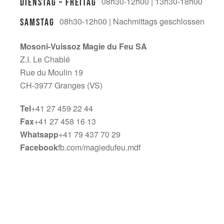
08h30-12h00 | 13h30-18h00
Dienstag – Freitag
08h30-12h00 | Nachmittags geschlossen
Samstag
Mosoni-Vuissoz Magie du Feu SA
Z.I. Le Chablé
Rue du Moulin 19
CH-3977 Granges (VS)
Tel
+41 27 459 22 44
Fax
+41 27 458 16 13
Whatsapp
+41 79 437 70 29
Facebook
fb.com/magiedufeu.mdf