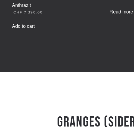
Anthrazit
Read more
CHF
7’390.00
Add to cart
Granges (Side