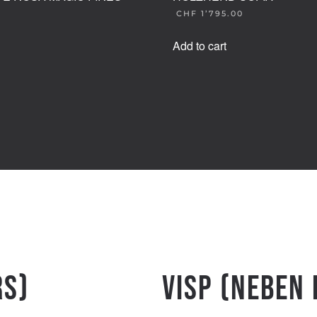
CHF
1’795.00
Add to cart
rs)
Visp (Neben