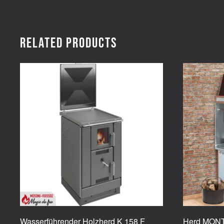
Related products
Wasserführender Holzherd K 158 F
Herd MON