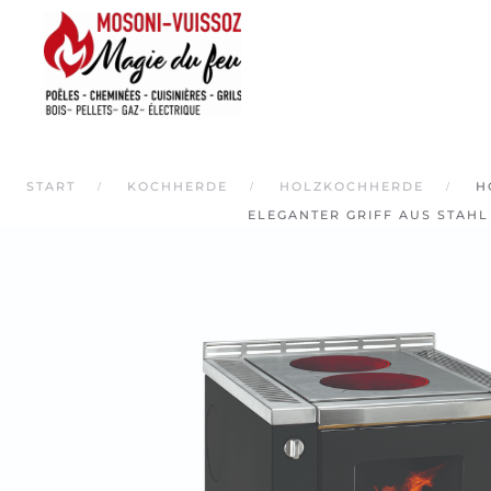
Skip
to
main
content
START
KOCHHERDE
HOLZKOCHHERDE
H
ELEGANTER GRIFF AUS STAHL