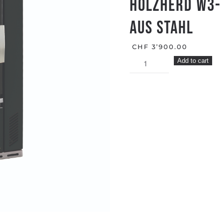
HOLZHERD W3-
AUS STAHL
CHF
3’900.00
HOLZHERD
Add to cart
W3-
50
SCHWARZ,
ELEGANTER
GRIFF
AUS
STAHL
quantity