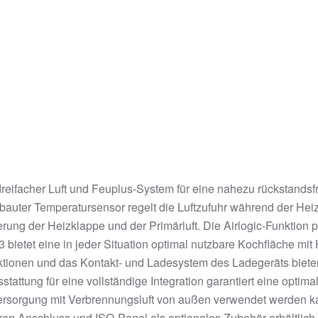
reifacher Luft und Feuplus-System für eine nahezu rückstands
ebauter Temperatursensor regelt die Luftzufuhr während der He
ung der Heizklappe und der Primärluft. Die Airlogic-Funktion p
3 bietet eine in jeder Situation optimal nutzbare Kochfläche m
onen und das Kontakt- und Ladesystem des Ladegeräts bieten v
tattung für eine vollständige Integration garantiert eine opti
ersorgung mit Verbrennungsluft von außen verwendet werden kan
eren Anschluss und ISO-Panel als optionales Zubehör erhältlich.