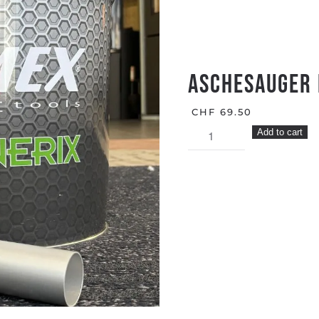
Aschesauger 
CHF
69.50
Aschesauger
Add to cart
RIBIMEX
CENERIX
quantity