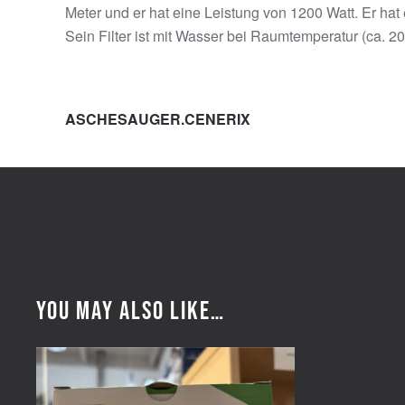
Meter und er hat eine Leistung von 1200 Watt. Er hat
Sein Filter ist mit Wasser bei Raumtemperatur (ca. 2
ASCHESAUGER.CENERIX
You may also like…