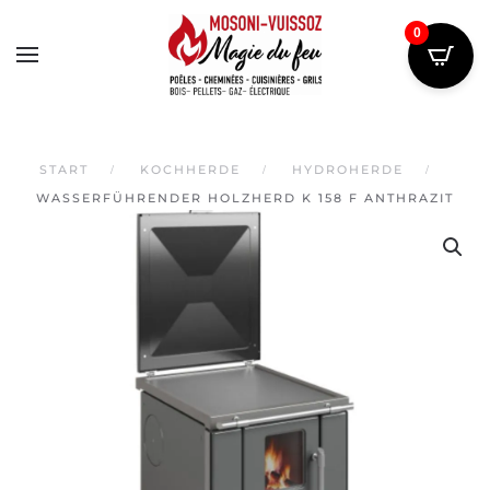
0
Skip
to
main
content
START
KOCHHERDE
HYDROHERDE
WASSERFÜHRENDER HOLZHERD K 158 F ANTHRAZIT