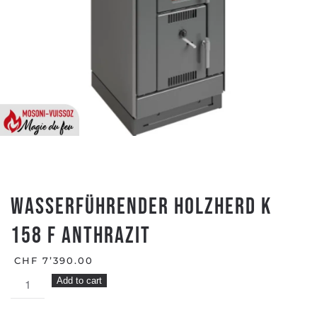
Wasserführender Holzherd K
158 F Anthrazit
CHF
7’390.00
Wasserführender
Add to cart
Holzherd
K