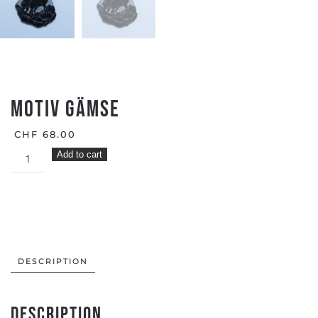
MOTIV GÄMSE
CHF
68.00
MOTIV
Add to cart
GÄMSE
quantity
DESCRIPTION
Description