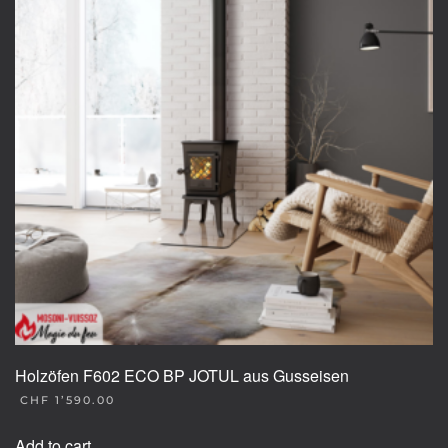
The
options
may
be
chosen
on
the
product
page
Holzöfen F602 ECO BP JOTUL aus Gusseisen
CHF
1’590.00
Add to cart