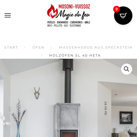
0
Skip
to
main
content
START
ÖFEN
MASSENHERDE AUS SPECKSTEIN
HOLZÖFEN SL 40 HETA