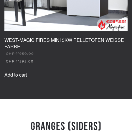
WEST-MAGIC FIRES MINI 5KW PELLETOFEN WEISSE
FARBE
CHF
1’950.00
ORIGINAL
CHF
1’595.00
PRICE
CURRENT
WAS:
PRICE
Add to cart
CHF 1'950.00.
IS:
CHF 1'595.00.
Granges (Siders)