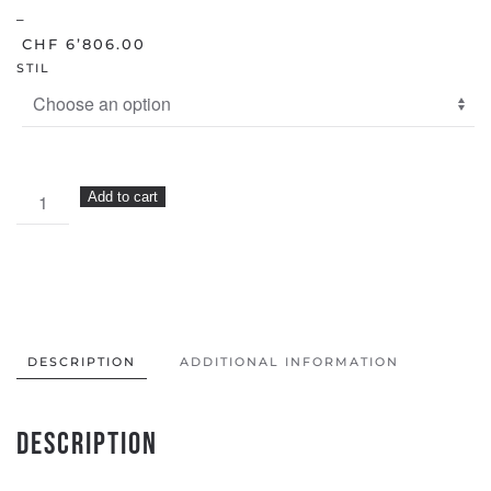
–
CHF
6’806.00
STIL
Holzöfen
Add to cart
SL
40
HETA
quantity
DESCRIPTION
ADDITIONAL INFORMATION
Description