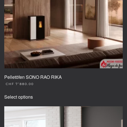
Pelletöfen SONO RAO RIKA
CHF
7’880.00
This
Select options
product
has
multiple
variants.