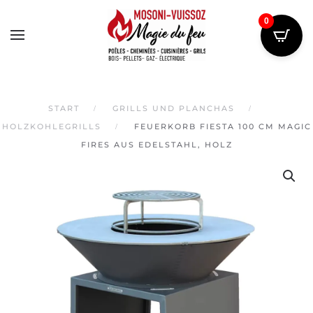
0
Skip
to
main
content
START
GRILLS UND PLANCHAS
HOLZKOHLEGRILLS
FEUERKORB FIESTA 100 CM MAGIC
FIRES AUS EDELSTAHL, HOLZ