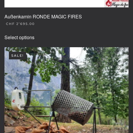
Außenkamin RONDE MAGIC FIRES
CHF
2’695.00
This
Select options
product
has
multiple
SALE!
variants.
The
options
may
be
chosen
on
the
product
page