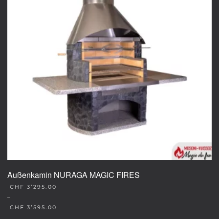
Außenkamin NURAGA MAGIC FIRES
CHF
3’295.00
–
CHF
3’595.00