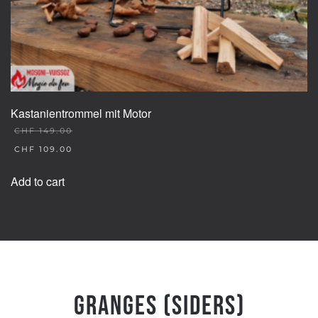
Kastanientrommel mit Motor
CHF
149.00
ORIGINAL
CHF
109.00
PRICE
CURRENT
WAS:
PRICE
Add to cart
CHF 149.00.
IS:
CHF 109.00.
Granges (Siders)