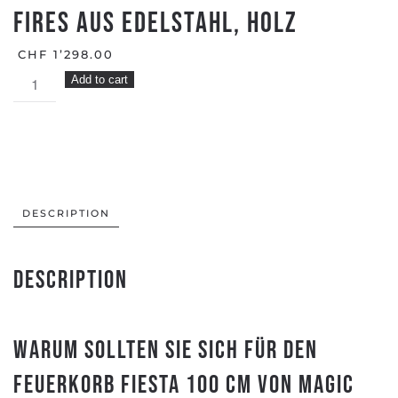
FIRES aus Edelstahl, Holz
CHF
1’298.00
Feuerkorb
Add to cart
FIESTA
100
cm
MAGIC
FIRES
aus
DESCRIPTION
Edelstahl,
Holz
Description
quantity
Warum sollten Sie sich für den
Feuerkorb Fiesta 100 cm von Magic