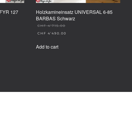
FYR 127
Holzkamineinsatz UNIVERSAL 6-85
BARBAS Schwarz
CHF
4’715.00
ORIGINAL
CHF
4’490.00
PRICE
CURRENT
WAS:
PRICE
Add to cart
CHF 4'715.00.
IS:
CHF 4'490.00.