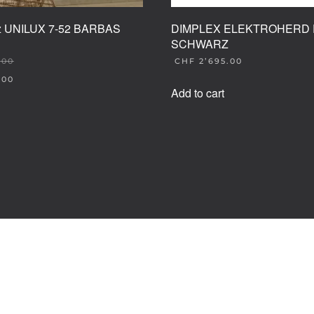
tz UNILUX 7-52 BARBAS
DIMPLEX ELEKTROHERD 
SCHWARZ
.00
CHF
2’695.00
.00
Add to cart
00.
00.