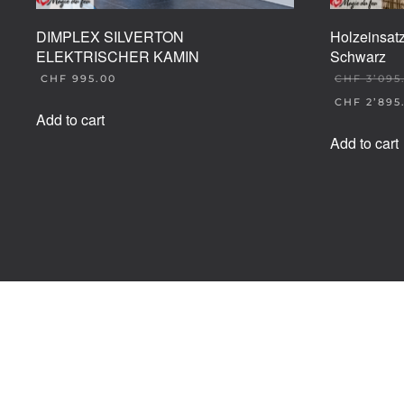
DIMPLEX SILVERTON
Holzeinsa
ELEKTRISCHER KAMIN
Schwarz
CHF
995.00
CHF
3’095
ORIGINAL
CHF
2’895
PRICE
Add to cart
CURRENT
WAS:
PRICE
Add to cart
CHF 3'095.
IS:
CHF 2'895.