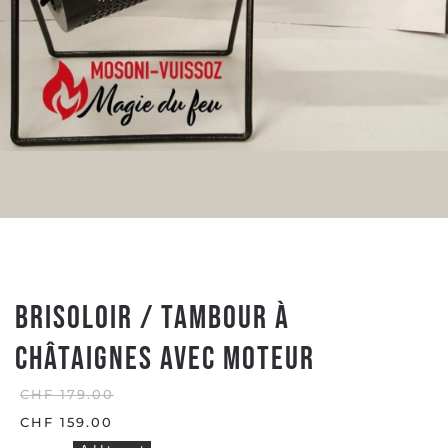
Brisoloir / Tambour à
châtaignes avec moteur
CHF
179.00
ORIGINAL
CHF
159.00
PRICE
CURRENT
Brisoloir