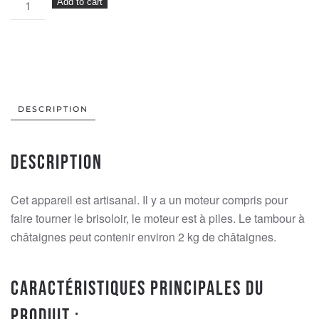
Add to cart
WAS:
PRICE
CHF 179.00.
/
IS:
Tambour
CHF 159.00.
à
châtaignes
avec
moteur
DESCRIPTION
quantity
Description
Cet appareil est artisanal. Il y a un moteur compris pour
faire tourner le brisoloir, le moteur est à piles. Le tambour à
châtaignes peut contenir environ 2 kg de châtaignes.
Caractéristiques principales du
produit :