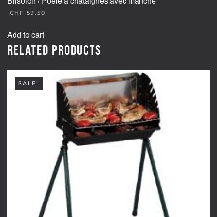
Brisoloir / Poêle à châtaignes avec manche
CHF
59.50
Add to cart
Related products
SALE!