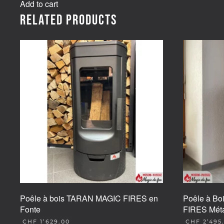
Add to cart
Related products
Poêle à bois TARAN MAGIC FIRES en
Poêle à B
Fonte
FIRES Mét
CHF
1’629.00
CHF
2’495