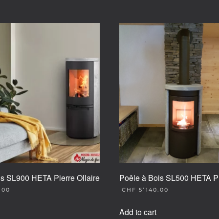
is SL900 HETA Pierre Ollaire
Poêle à Bois SL500 HETA Pie
.00
CHF
5’140.00
Add to cart