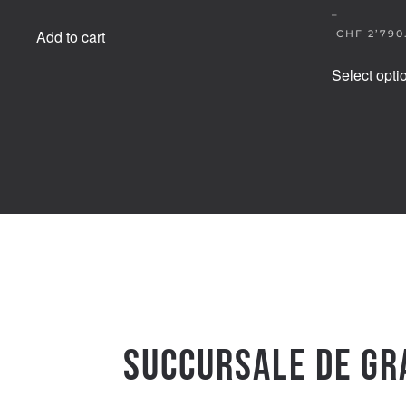
–
Add to cart
CHF
2’790
Select opti
Succursale de Gr