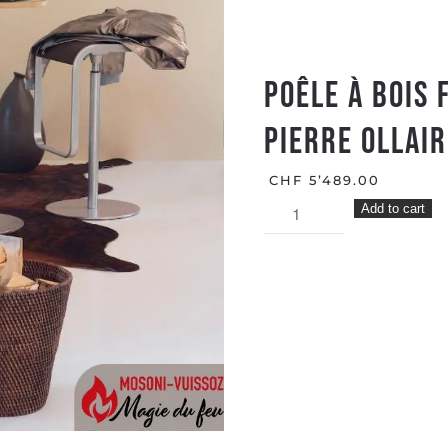
Poêle à bois 
Pierre Ollair
CHF
5’489.00
Poêle
Add to cart
à
bois
F165
S
BP
JOTUL
3
vitres
Pierre