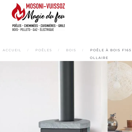
Skip
to
main
content
ACCUEIL
POÊLES
BOIS
POÊLE À BOIS F165
OLLAIRE