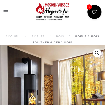
0
Skip
to
main
content
ACCUEIL
POÊLES
BOIS
POÊLE À BOIS
SOLITHERM CERA NOIR