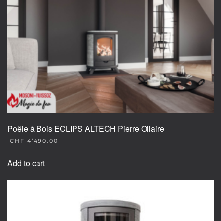
the
product
page
Poêle à Bois ECLIPS ALTECH Pierre Ollaire
CHF
4’490.00
Add to cart