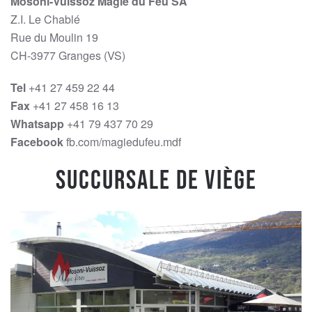
Mosoni-Vuissoz Magie du Feu SA
Z.I. Le Chablé
Rue du Moulin 19
CH-3977 Granges (VS)
Tel
+41 27 459 22 44
Fax
+41 27 458 16 13
Whatsapp
+41 79 437 70 29
Facebook
fb.com/magiedufeu.mdf
Succursale de Viège