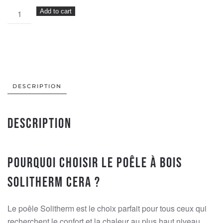
Poêle
Add to cart
à
Bois
SOLITHERM
CERA
Noir
quantity
DESCRIPTION
Description
Pourquoi choisir le poêle à bois
Solitherm Cera ?
Le poêle Solitherm est le choix parfait pour tous ceux qui
recherchent le confort et la chaleur au plus haut niveau.