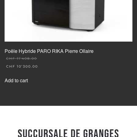
page
Poêle Hybride PARO RIKA Pierre Ollaire
CHF
11’408.00
ORIGINAL
CHF
10’300.00
PRICE
CURRENT
WAS:
PRICE
Add to cart
CHF 11'408.00.
IS:
CHF 10'300.00.
Succursale de Granges