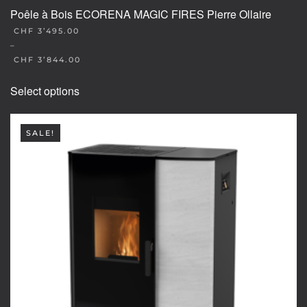
Poêle à Bois ECORENA MAGIC FIRES Pierre Ollaire
CHF
3’495.00
–
CHF
3’844.00
This
Select options
product
has
multiple
SALE!
variants.
The
options
may
be
chosen
on
the
product