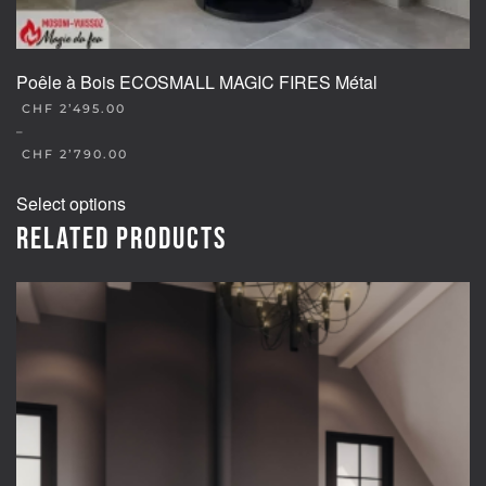
Poêle à Bois ECOSMALL MAGIC FIRES Métal
CHF
2’495.00
–
CHF
2’790.00
This
Select options
product
Related products
has
multiple
variants.
The
options
may
be
chosen
on