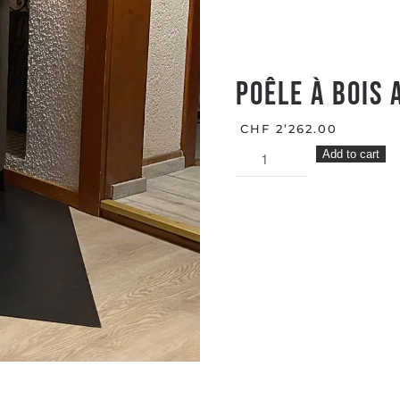
Poêle à Bois 
CHF
2’262.00
Poêle
Add to cart
à
Bois
AMITY
3
MAGIC
FIRES
quantity