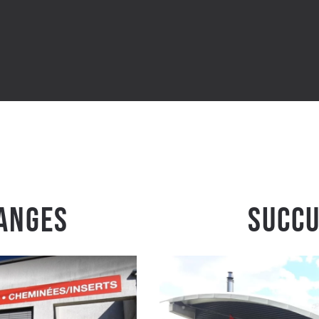
anges
Succu