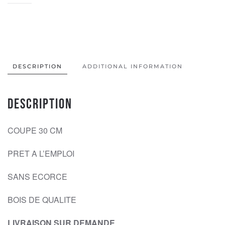
DE
BOIS
DE
FOYARD
SEC
SANS
DESCRIPTION
ADDITIONAL INFORMATION
ECORCE
40
Description
DM3
quantity
COUPE 30 CM
PRET A L’EMPLOI
SANS ECORCE
BOIS DE QUALITE
LIVRAISON SUR DEMANDE