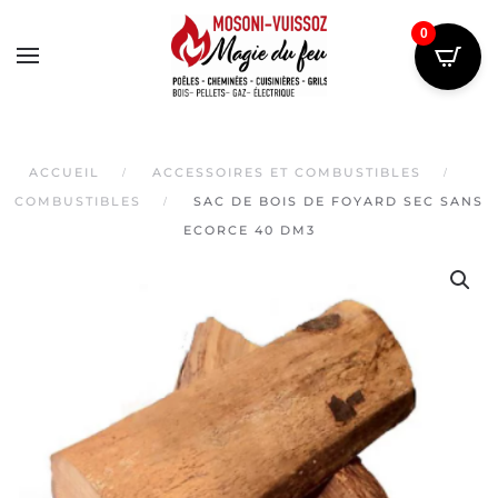
0
Skip
to
main
content
ACCUEIL
ACCESSOIRES ET COMBUSTIBLES
COMBUSTIBLES
SAC DE BOIS DE FOYARD SEC SANS
ECORCE 40 DM3