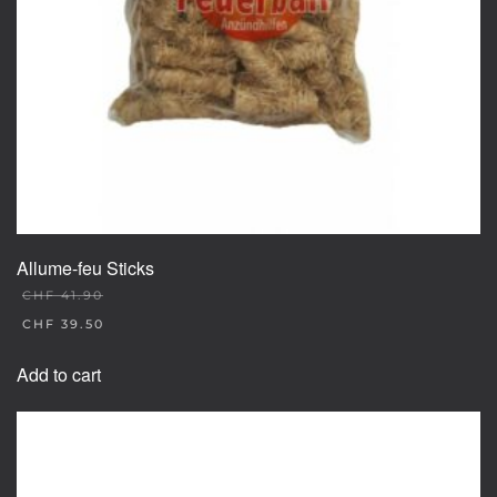
Allume-feu Sticks
CHF
41.90
ORIGINAL
CHF
39.50
PRICE
CURRENT
WAS:
PRICE
Add to cart
CHF 41.90.
IS:
CHF 39.50.