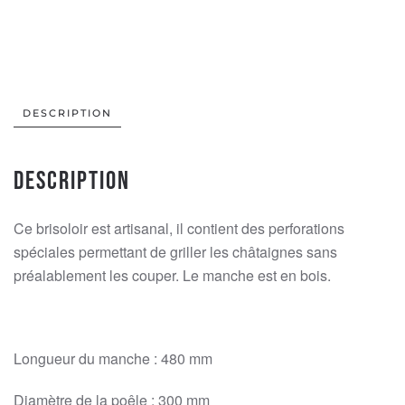
Poêle
à
châtaignes
avec
manche
DESCRIPTION
quantity
Description
Ce brisoloir est artisanal, il contient des perforations
spéciales permettant de griller les châtaignes sans
préalablement les couper. Le manche est en bois.
Longueur du manche : 480 mm
Diamètre de la poêle : 300 mm