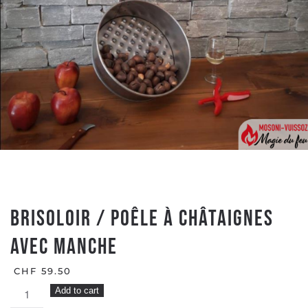
Brisoloir / Poêle à châtaignes
avec manche
CHF
59.50
Brisoloir
Add to cart
/