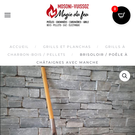
0
Skip
to
main
content
ACCUEIL
GRILLS ET PLANCHAS
GRILLS À
CHARBON-BOIS / PELLETS
BRISOLOIR / POÊLE À
CHÂTAIGNES AVEC MANCHE