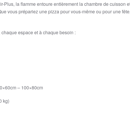
Plus, la flamme entoure entièrement la chambre de cuisson et a
! Que vous prépariez une pizza pour vous-même ou pour une fêt
r à chaque espace et à chaque besoin :
 80×60cm – 100×80cm
0 kg)