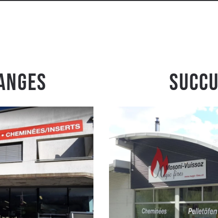
anges
Succu