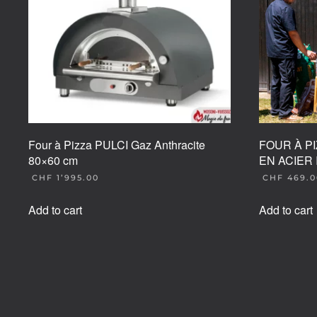
Four à Pizza PULCI Gaz Anthracite
FOUR À P
80×60 cm
EN ACIER
CHF
1’995.00
CHF
469.0
Add to cart
Add to cart