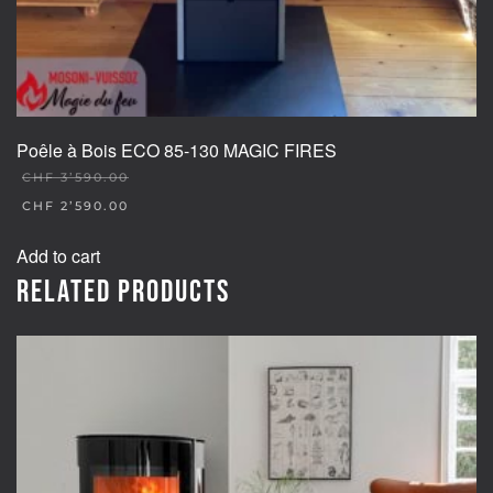
Poêle à Bois ECO 85-130 MAGIC FIRES
CHF
3’590.00
ORIGINAL
CHF
2’590.00
PRICE
CURRENT
WAS:
PRICE
Add to cart
CHF 3'590.00.
IS:
CHF 2'590.00.
Related products