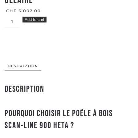
Ollaire
CHF
6’002.00
Poêle
Add to cart
à
Bois
SL900
HETA
Pierre
Ollaire
DESCRIPTION
quantity
Description
Pourquoi choisir le poêle à bois
Scan-Line 900 Heta ?