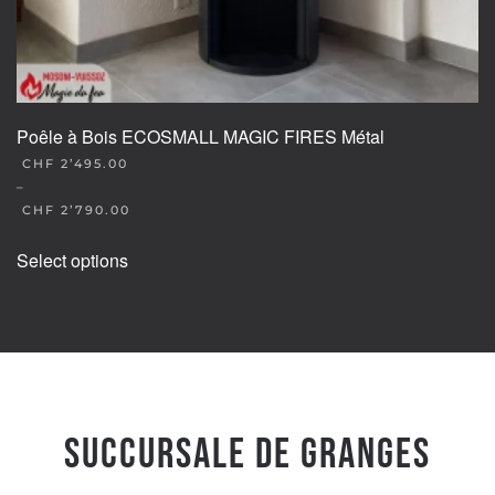
Poêle à Bois ECOSMALL MAGIC FIRES Métal
CHF
2’495.00
–
CHF
2’790.00
This
Select options
product
has
multiple
variants.
The
options
may
Succursale de Granges
be