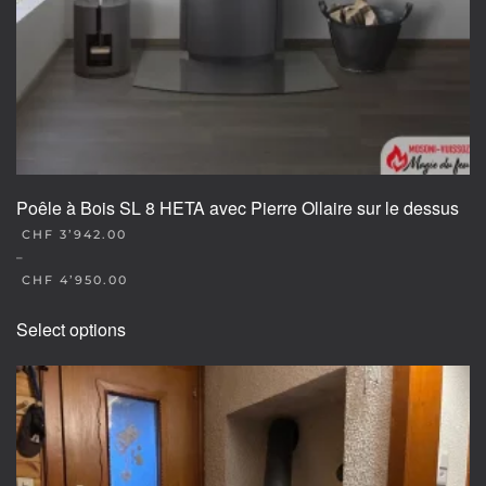
Poêle à Bois SL 8 HETA avec Pierre Ollaire sur le dessus
CHF
3’942.00
–
CHF
4’950.00
This
Select options
product
has
multiple
variants.
The
options