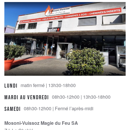
chosen
on
the
product
page
matin fermé | 13h30-18h00
Lundi
08h30-12h00 | 13h30-18h00
Mardi au Vendredi
08h30-12h00 | Fermé l’après-midi
Samedi
Mosoni-Vuissoz Magie du Feu SA