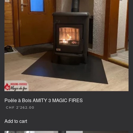
may
be
chosen
on
the
product
page
Poêle à Bois AMITY 3 MAGIC FIRES
CHF
2’262.00
Add to cart