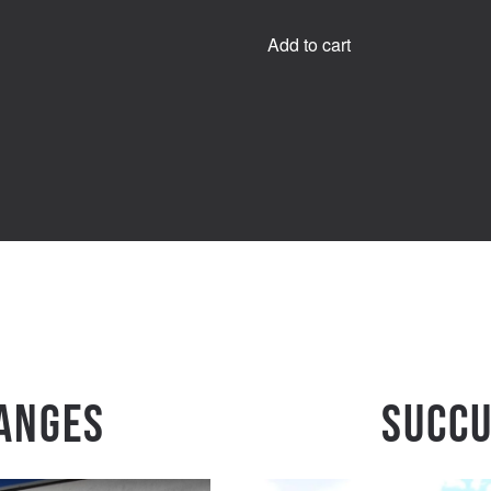
Add to cart
anges
Succu