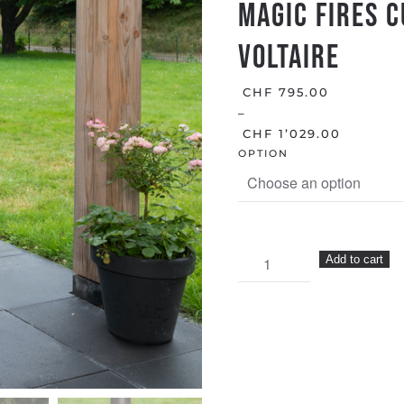
MAGIC FIRES C
VOLTAIRE
CHF
795.00
–
CHF
1’029.00
OPTION
MAGIC
Add to cart
FIRES
CUISINIERE
D'EXTERIEUR
VOLTAIRE
quantity