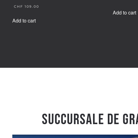
ORIGINAL
CHF
109.00
PRICE
Add to cart
CURRENT
WAS:
PRICE
Add to cart
CHF 149.00.
IS:
CHF 109.00.
Succursale de Gr