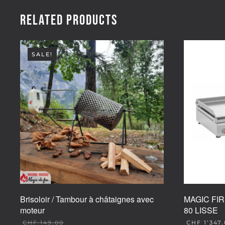
Related products
SALE!
Brisoloir / Tambour à châtaignes avec
MAGIC FI
moteur
80 LISSE
CHF
149.00
CHF
1’347