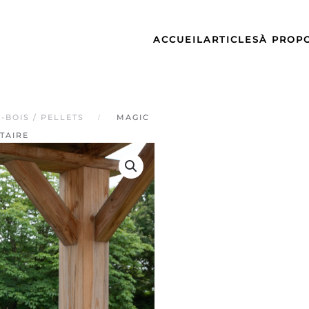
ACCUEIL
ARTICLES
À PROP
-BOIS / PELLETS
MAGIC
LTAIRE