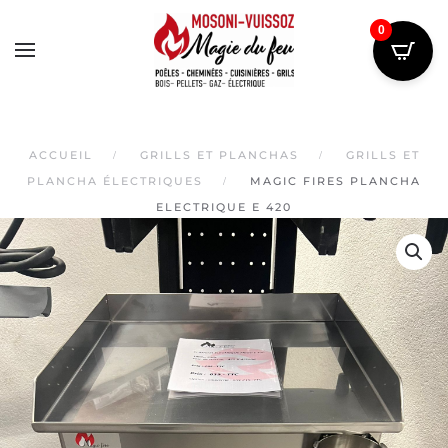
0
Skip
to
main
content
ACCUEIL
GRILLS ET PLANCHAS
GRILLS ET
PLANCHA ÉLECTRIQUES
MAGIC FIRES PLANCHA
ELECTRIQUE E 420