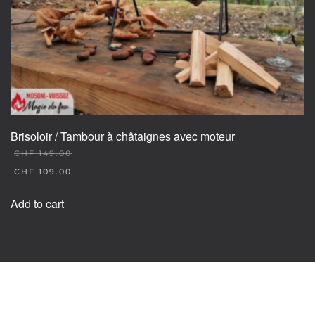
Brisoloir / Tambour à châtaignes avec moteur
CHF
149.00
ORIGINAL
CHF
109.00
PRICE
CURRENT
WAS:
PRICE
Add to cart
CHF 149.00.
IS:
CHF 109.00.