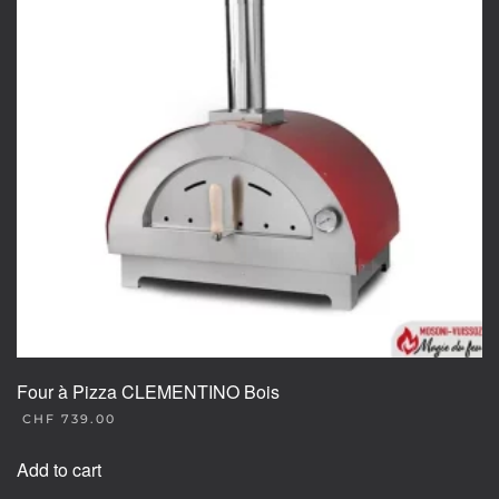
be
chosen
on
the
product
page
Four à Pizza CLEMENTINO Bois
CHF
739.00
Add to cart