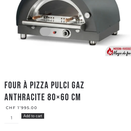
Four à Pizza PULCI Gaz
Anthracite 80×60 cm
CHF
1’995.00
Four
Add to cart
à
Pizza