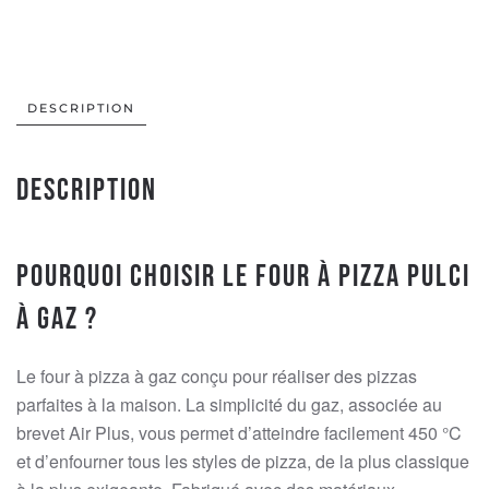
PULCI
Gaz
Anthracite
80×60
DESCRIPTION
cm
quantity
Description
Pourquoi choisir le four à pizza Pulci
à gaz ?
Le four à pizza à gaz conçu pour réaliser des pizzas
parfaites à la maison. La simplicité du gaz, associée au
brevet Air Plus, vous permet d’atteindre facilement 450 °C
et d’enfourner tous les styles de pizza, de la plus classique