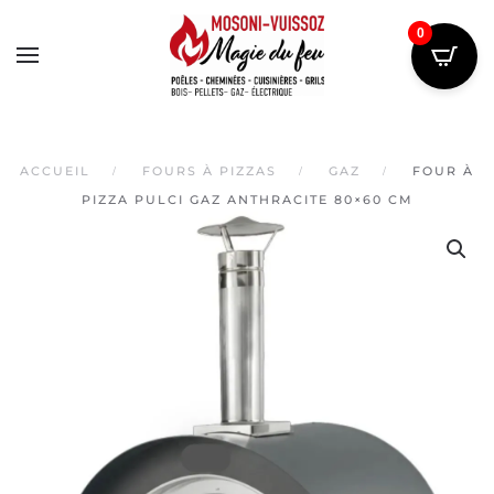
0
Skip
to
main
content
ACCUEIL
FOURS À PIZZAS
GAZ
FOUR À
PIZZA PULCI GAZ ANTHRACITE 80×60 CM