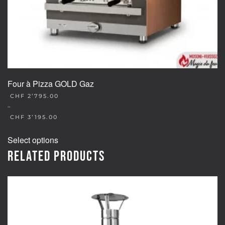
page
Four à Pizza GOLD Gaz
CHF
2’795.00
–
CHF
3’195.00
This
Select options
product
Related products
has
multiple
variants.
The
options
may