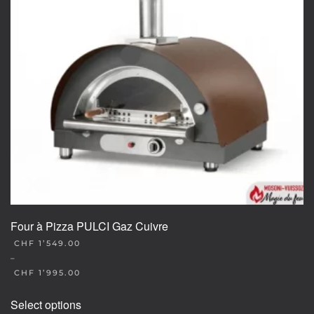
Four à Pizza PULCI Gaz Cuivre
CHF
1’549.00
–
CHF
1’995.00
This
Select options
product