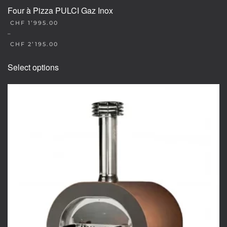
Four à Pizza PULCI Gaz Inox
CHF
1’995.00
–
CHF
2’195.00
This
Select options
product
has
multiple
variants.
The
options
may
be
chosen
on
the
product