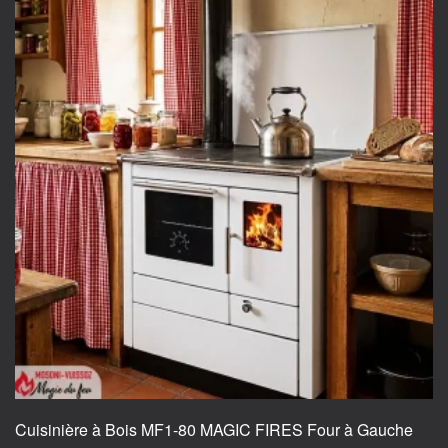
multiple
variants.
The
options
may
be
chosen
on
the
product
page
Cuisinière à Bois MF1-80 MAGIC FIRES Four à Gauche