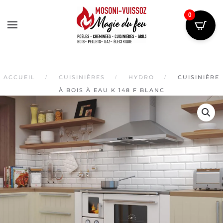
0
Skip
to
main
content
ACCUEIL
CUISINIÈRES
HYDRO
CUISINIÈRE
À BOIS À EAU K 148 F BLANC