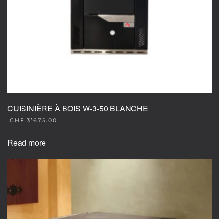
the
product
page
CUISINIÈRE À BOIS W-3-50 BLANCHE
CHF
3’675.00
Read more