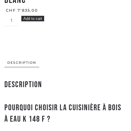
Blanc
CHF
7’835.00
Cuisinière
Add to cart
à
bois
à
Eau
K
148
DESCRIPTION
F
Blanc
Description
quantity
Pourquoi choisir la cuisinière à bois
à eau K 148 F ?