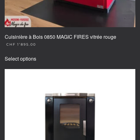
Cuisinière à Bois 0850 MAGIC FIRES vitrée rouge
CHF
1’895.00
This
Select options
product
has
multiple
variants.
The
options
may
be
chosen
on