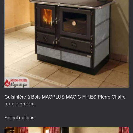
Cuisinière à Bois MAGPLUS MAGIC FIRES Pierre Ollaire
CHF
2’795.00
This
Select options
product
has